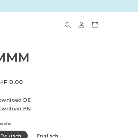
Einloggen
Warenkorb
MMM
ormaler
HF 0.00
reis
ownload DE
ownload EN
rache
Deutsch
Englisch