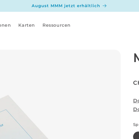
August MMM jetzt erhältlich
ionen
Karten
Ressourcen
N
C
P
D
D
Sp