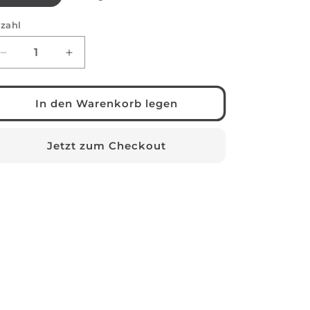
zahl
nzahl
Verringere
Erhöhe
die
die
Menge
Menge
für
für
In den Warenkorb legen
MMM
MMM
Jetzt zum Checkout